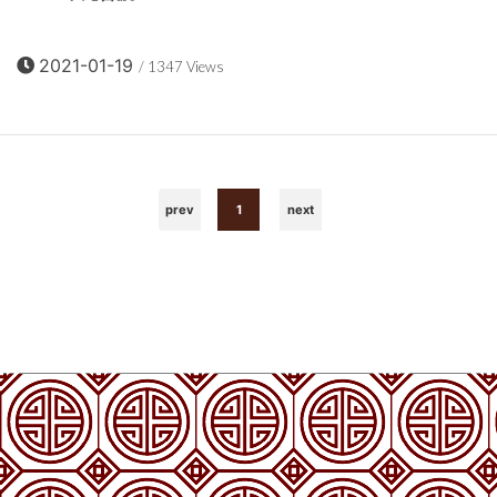
2021-01-19
/ 1347 Views
prev
1
next