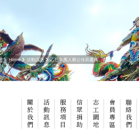
息
Home
活動訊息
乙巳年萬人爺公佳辰慶典
關於我們
活動訊息
服務項目
信眾捐助
志工園地
會員專區
聯絡我們